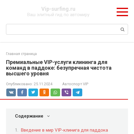
Перейти
Vip-surfing.ru
к
Ваш элитный гид по автомиру
контенту
Поиск:
Главная страница
Премиальные VIP-услуги клининга для
команд в паддоке: безупречная чистота
высшего уровня
Опубликовано:
25.11.2024
Автоспорт VIP
Содержание
Введение в мир VIP-клинига для паддока