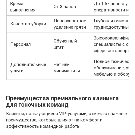
Время
До 1,5 часов с уче
От 3 часов
выполнения
оперативности и т
Поверхностное
Глубокая очистка,
Качество уборки
удаление грязи
труднодоступные м
Высококвалифици
Обученный
Персонал
специалисты с опы
штат
сфере автоспорта
Полное техническо
Дополнительные
Нет или
обслуживание, уход
услуги
минимальны
мебелью и оборуд
Преимущества премиального клининга
для гоночных команд
Клиенты, пользующиеся VIP-услугами, отмечают важные
преимущества, которые влияют на комфорт и
эффективность командной работы: