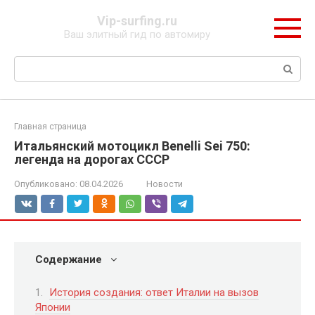
Перейти
Vip-surfing.ru
к
Ваш элитный гид по автомиру
контенту
Поиск:
Главная страница
Итальянский мотоцикл Benelli Sei 750:
легенда на дорогах СССР
Опубликовано:
08.04.2026
Новости
Содержание
История создания: ответ Италии на вызов
Японии