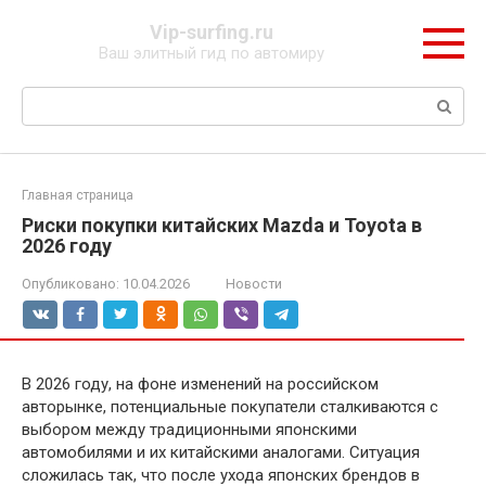
Перейти
Vip-surfing.ru
к
Ваш элитный гид по автомиру
контенту
Поиск:
Главная страница
Риски покупки китайских Mazda и Toyota в
2026 году
Опубликовано:
10.04.2026
Новости
В 2026 году, на фоне изменений на российском
авторынке, потенциальные покупатели сталкиваются с
выбором между традиционными японскими
автомобилями и их китайскими аналогами. Ситуация
сложилась так, что после ухода японских брендов в