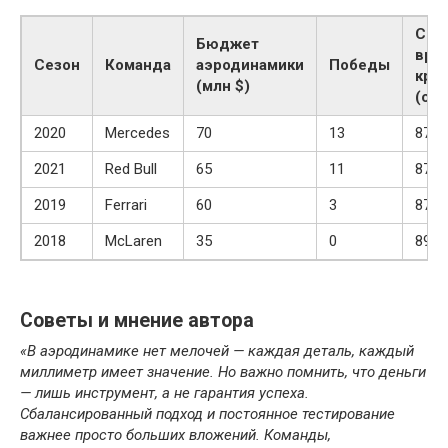
Сре
Бюджет
вре
Сезон
Команда
аэродинамики
Победы
круг
(млн $)
(сек
2020
Mercedes
70
13
87.1
2021
Red Bull
65
11
87.3
2019
Ferrari
60
3
87.9
2018
McLaren
35
0
89.5
Советы и мнение автора
«В аэродинамике нет мелочей — каждая деталь, каждый
миллиметр имеет значение. Но важно помнить, что деньги
— лишь инструмент, а не гарантия успеха.
Сбалансированный подход и постоянное тестирование
важнее просто больших вложений. Команды,