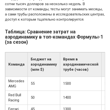
сотни тысяч долларов за несколько недель. В
зависимости от команды, тесты могут занимать месяцы,
а сами трубы расположены в исследовательских центрах,
доступ к которым тщательно контролируется.
Таблица: Сравнение затрат на
аэродинамику в топ-командах Формулы-1
(за сезон)
Бюджет на
Время в
Ча
Команда
аэродинамику
аэродинамической
CF
(млн $)
трубе (часов)
Mercedes
55
1500
35
AMG
Red Bull
50
1400
30
Racing
Ferrari
45
1300
28