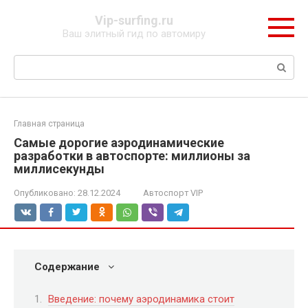
Перейти
Vip-surfing.ru
к
Ваш элитный гид по автомиру
контенту
Поиск:
Главная страница
Самые дорогие аэродинамические
разработки в автоспорте: миллионы за
миллисекунды
Опубликовано:
28.12.2024
Автоспорт VIP
Содержание
Введение: почему аэродинамика стоит