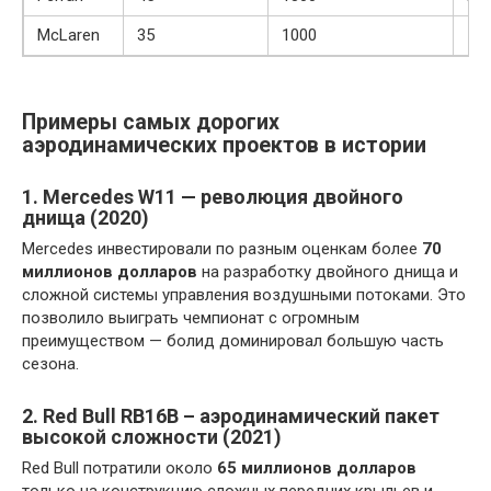
McLaren
35
1000
15
Примеры самых дорогих
аэродинамических проектов в истории
1. Mercedes W11 — революция двойного
днища (2020)
Mercedes инвестировали по разным оценкам более
70
миллионов долларов
на разработку двойного днища и
сложной системы управления воздушными потоками. Это
позволило выиграть чемпионат с огромным
преимуществом — болид доминировал большую часть
сезона.
2. Red Bull RB16B – аэродинамический пакет
высокой сложности (2021)
Red Bull потратили около
65 миллионов долларов
только на конструкцию сложных передних крыльев и