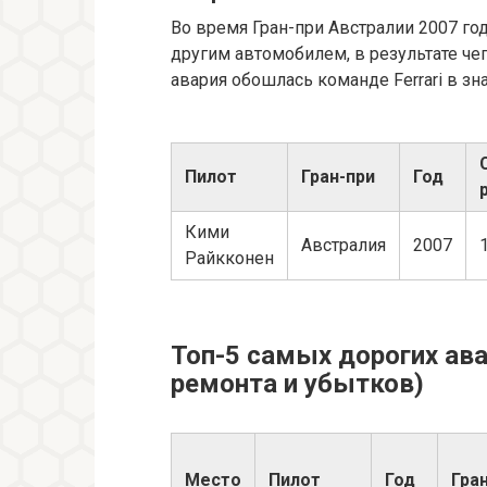
Во время Гран-при Австралии 2007 го
другим автомобилем, в результате ч
авария обошлась команде Ferrari в з
Пилот
Гран-при
Год
Кими
Австралия
2007
Райкконен
Топ-5 самых дорогих ав
ремонта и убытков)
Место
Пилот
Год
Гра