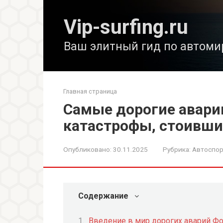
Перейти
к
Vip-surfing.ru
контенту
Ваш элитный гид по автоми
Главная страница
Самые дорогие авари
катастрофы, стоивш
Опубликовано:
30.11.2025
Рубрика:
Автоспор
Содержание
Введение в мир дорогих аварий Ф