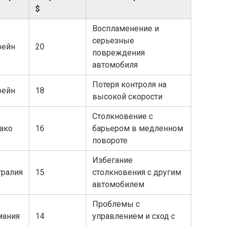
$
Воспламенение и
серьезные
рейн
20
повреждения
автомобиля
Потеря контроля на
рейн
18
высокой скорости
Столкновение с
ако
16
барьером в медленном
повороте
Избегание
тралия
15
столкновения с другим
автомобилем
Проблемы с
мания
14
управлением и сход с