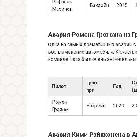
Рафаэль
Бахрейн
2015
Маринон
Авария Ромена Грожана на Г
Одна из самых драматичных аварий в 
воспламенение автомобиля. К счастью
команде Haas был очень значительны
Гран-
С
Пилот
Год
при
(м
Ромен
Бахрейн
2020
2
Грожан
Авария Кими Райкконена в А