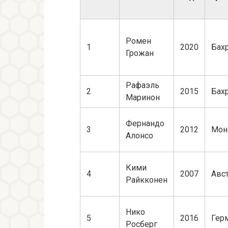
Ромен
1
2020
Бах
Грожан
Рафаэль
2
2015
Бах
Маринон
Фернандо
3
2012
Мон
Алонсо
Кими
4
2007
Авс
Райкконен
Нико
5
2016
Гер
Росберг