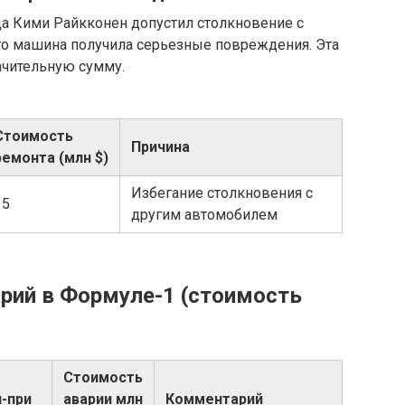
да Кими Райкконен допустил столкновение с
его машина получила серьезные повреждения. Эта
начительную сумму.
Стоимость
Причина
ремонта (млн $)
Избегание столкновения с
15
другим автомобилем
арий в Формуле-1 (стоимость
Стоимость
н-при
аварии млн
Комментарий