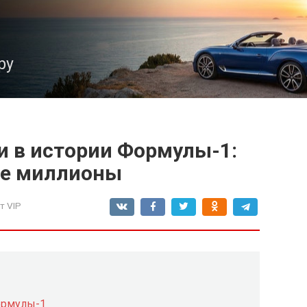
ру
и в истории Формулы-1:
ие миллионы
т VIP
ормулы-1