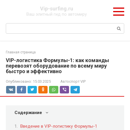
Перейти
Vip-surfing.ru
к
Ваш элитный гид по автомиру
контенту
Поиск:
Главная страница
VIP-логистика Формулы-1: как команды
перевозят оборудование по всему миру
быстро и эффективно
Опубликовано:
15.03.2025
Автоспорт VIP
Содержание
Введение в VIP-логистику Формулы-1