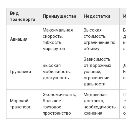
Вид
Преимущества
Недостатки
Исп
транспорта
Максимальная
Высокая
Быс
скорость,
стоимость,
дос
Авиация
гибкость
ограничение по
кон
маршрутов
объему
эта
Зависимость
Высокая
от дорожных
Дос
Грузовики
мобильность,
условий,
Евро
доступность
ограничение
стр
дальности
Экономичность,
Медленная
Пер
Морской
большое
доставка,
тяж
транспорт
грузовое
необходимость
сро
пространство
хранения
обо