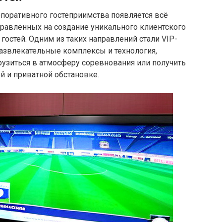
поративного гостеприимства появляется всё
авленных на создание уникального клиентского
гостей. Одним из таких направлений стали VIP-
азвлекательные комплексы и технология,
зиться в атмосферу соревнования или получить
й и приватной обстановке.