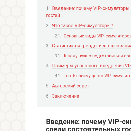
Введение: почему VIP-симуляторы 
гостей
Что такое VIP-симуляторы?
Основные виды VIP-симуляторо
Статистика и тренды использовани
К чему нужно подготовиться орг
Примеры успешного внедрения VIP
Топ-5 преимуществ VIP-симулят
Авторский совет
Заключение
Введение: почему VIP-с
среди состоятельных го