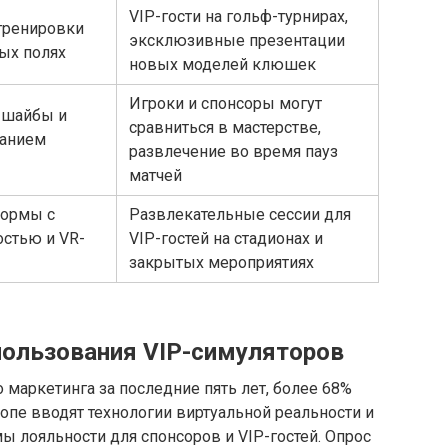
VIP-гости на гольф-турнирах,
тренировки
эксклюзивные презентации
ых полях
новых моделей клюшек
Игроки и спонсоры могут
 шайбы и
сравниться в мастерстве,
ванием
развлечение во время пауз
матчей
формы с
Развлекательные сессии для
остью и VR-
VIP-гостей на стадионах и
закрытых мероприятиях
пользования VIP-симуляторов
маркетинга за последние пять лет, более 68%
пе вводят технологии виртуальной реальности и
ы лояльности для спонсоров и VIP-гостей. Опрос