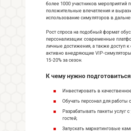
более 1000 участников мероприятий п
положительные впечатления и вырази
использование симуляторов в дальн
Рост спроса на подобный формат об
персонализации: современные платфо
личные достижения, а также доступ к 
активно внедряющие VIP-симуляторы
15-20% за сезон.
К чему нужно подготовиться
Инвестировать в качественно
Обучать персонал для работы 
Разрабатывать пакеты услуг с
гостей;
Запускать маркетинговые кам