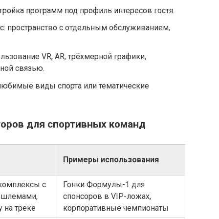
ройка программ под профиль интересов гостя.
с: пространство с отдельным обслуживанием,
льзование VR, AR, трёхмерной графики,
тной связью.
любимые виды спорта или тематические
оров для спортивных команд
Примеры использования
комплексы с
Гонки Формулы-1 для
R-шлемами,
спонсоров в VIP-ложах,
 на треке
корпоративные чемпионаты