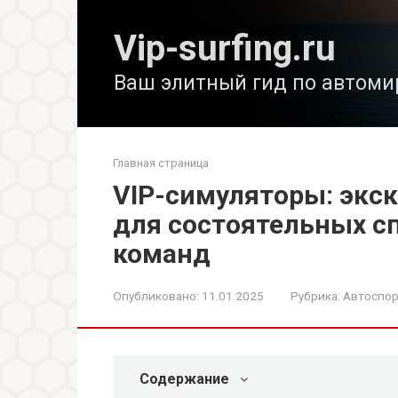
Перейти
к
Vip-surfing.ru
контенту
Ваш элитный гид по автоми
Главная страница
VIP-симуляторы: экс
для состоятельных с
команд
Опубликовано:
11.01.2025
Рубрика:
Автоспор
Содержание