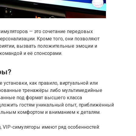
симуляторов — это сочетание передовых
ерсонализации. Кроме того, они позволяют
приятии, вызвать положительные эмоции и
омандой и её спонсорами.
ры?
 установки, как правило, виртуальной или
ированные тренажёры либо мультимедийные
ванные под формат высшего класса
едложить гостям уникальный опыт, приближённый
альным комфортом и вниманием к деталям.
й, VIP-симуляторы имеют ряд особенностей: