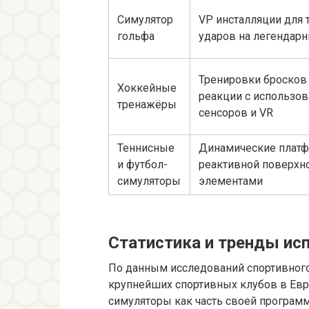
Симулятор
VР инсталляции для 
гольфа
ударов на легендарн
Тренировки бросков
Хоккейные
реакции с использо
тренажёры
сенсоров и VR
Теннисные
Динамические плат
и футбол-
реактивной поверхн
симуляторы
элементами
Статистика и тренды ис
По данным исследований спортивного 
крупнейших спортивных клубов в Евро
симуляторы как часть своей программ