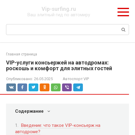
Перейти
Vip-surfing.ru
к
Ваш элитный гид по автомиру
контенту
Поиск:
Главная страница
VIP-услуги консьержей на автодромах:
роскошь и комфорт для элитных гостей
Опубликовано:
26.05.2025
Автоспорт VIP
Содержание
Введение: что такое VIP-консьерж на
автодроме?