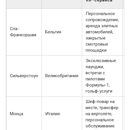
у
Персональное
сопровождение,
аренда элитных
Спа-
о
Бельгия
автомобилей,
Франкоршам
д
закрытые
смотровые
площадки
Эксклюзивные
лаунджи,
встречи с
о
Сильверстоун
Великобритания
пилотами
з
Формулы-1,
гольф-услуги
Шеф-повар на
месте, трансфер
о
Монца
Италия
на вертолёте,
д
персональное
обслуживание