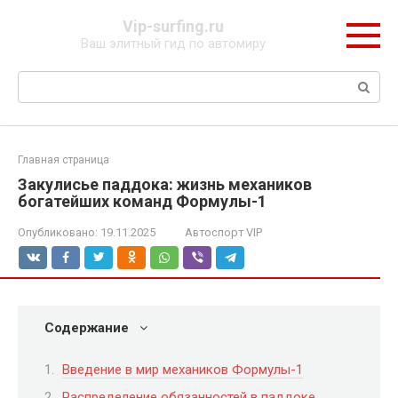
Перейти
Vip-surfing.ru
к
Ваш элитный гид по автомиру
контенту
Поиск:
Главная страница
Закулисье паддока: жизнь механиков
богатейших команд Формулы-1
Опубликовано:
19.11.2025
Автоспорт VIP
Содержание
Введение в мир механиков Формулы-1
Распределение обязанностей в паддоке