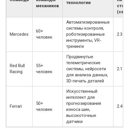
технологии
механиков
стоп
(сек.)
Автоматизированные
системы контроля,
60+
Mercedes
роботизированные
2.3
человек
инструменты, VR-
тренинги
Продвинутые
телеметрические
Red Bull
55+
системы, нейросети
2.1
Racing
человек
для анализа данных,
3D-печать деталей
Искусственный
интеллект для
50+
прогнозирования
Ferrari
2.4
человек
износа шин,
высокоточные
датчики