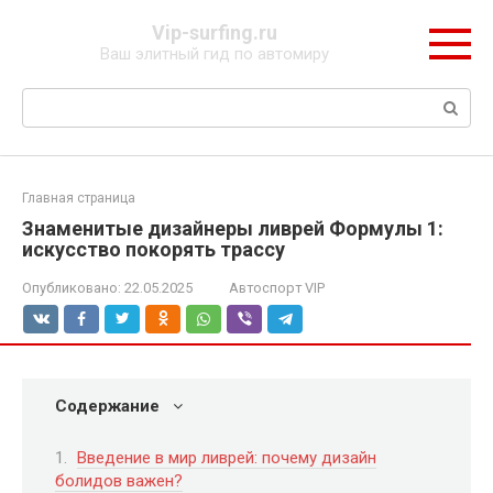
Перейти
Vip-surfing.ru
к
Ваш элитный гид по автомиру
контенту
Поиск:
Главная страница
Знаменитые дизайнеры ливрей Формулы 1:
искусство покорять трассу
Опубликовано:
22.05.2025
Автоспорт VIP
Содержание
Введение в мир ливрей: почему дизайн
болидов важен?