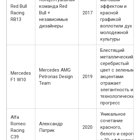
Red Bull
команда Red
эффектом и
Racing
Bull +
2017
красной
RB13
независимые
графикой
дизайнеры
воплотили дух
молодежной
культуры
Блестящий
металлический
серебристый
Mercedes AMG
цвет с зелеными
Mercedes
Petronas Design
2019
акцентами
F1 W10
Team
отражает
элегантность и
технологический
прогресс
Уникальное
Alfa
сочетание
Romeo
Александр
2020
красного,
Racing
Патрик
белого и серого
C39