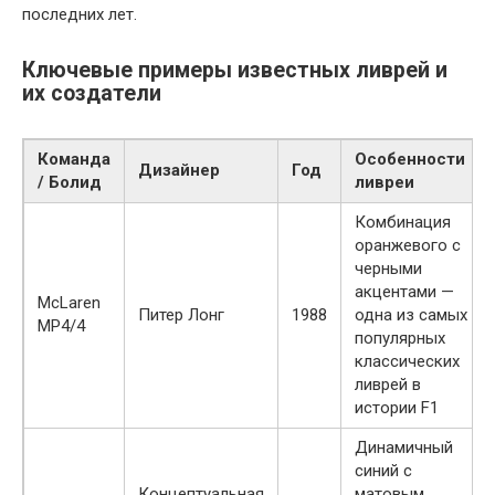
последних лет.
Ключевые примеры известных ливрей и
их создатели
Команда
Особенности
Дизайнер
Год
/ Болид
ливреи
Комбинация
оранжевого с
черными
акцентами —
McLaren
Питер Лонг
1988
одна из самых
MP4/4
популярных
классических
ливрей в
истории F1
Динамичный
синий с
Концептуальная
матовым