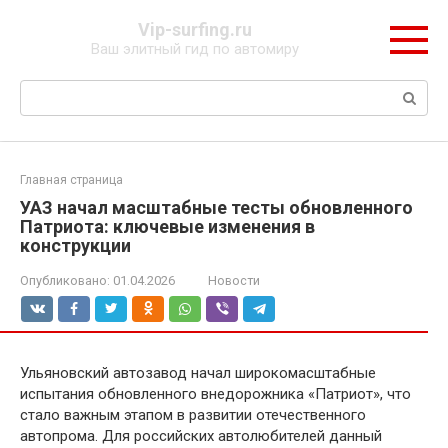
Перейти
Vip-surfing.ru
к
Ваш элитный гид по автомиру
контенту
Поиск:
Главная страница
УАЗ начал масштабные тесты обновленного
Патриота: ключевые изменения в
конструкции
Опубликовано:
01.04.2026
Новости
Ульяновский автозавод начал широкомасштабные
испытания обновленного внедорожника «Патриот», что
стало важным этапом в развитии отечественного
автопрома. Для российских автолюбителей данный